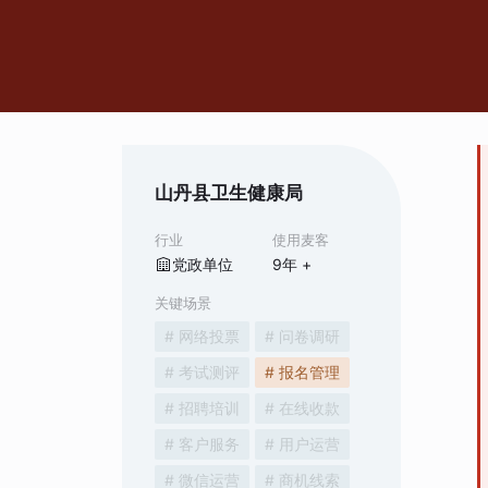
山丹县卫生健康局
行业
使用麦客
党政单位
9
年 +
关键场景
# 网络投票
# 问卷调研
# 考试测评
# 报名管理
# 招聘培训
# 在线收款
# 客户服务
# 用户运营
# 微信运营
# 商机线索