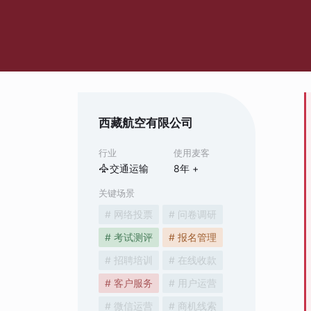
西藏航空有限公司
行业
使用麦客
交通运输
8
年 +
关键场景
# 网络投票
# 问卷调研
# 考试测评
# 报名管理
# 招聘培训
# 在线收款
# 客户服务
# 用户运营
# 微信运营
# 商机线索