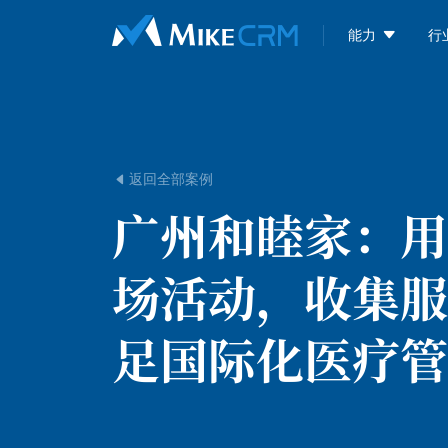

能力
行
返回全部案例

广州和睦家：
用
场活动，收集服
足国际化医疗管