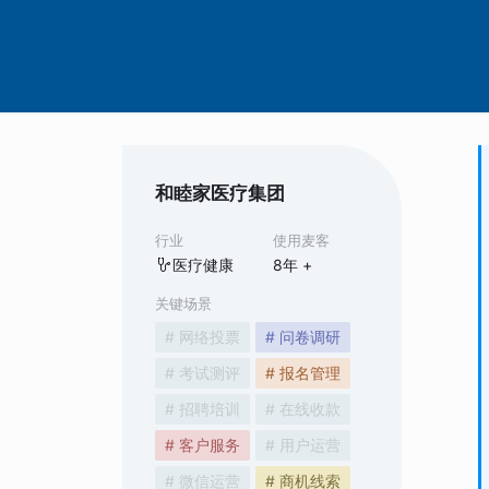
和睦家医疗集团
行业
使用麦客
医疗健康
8
年 +
关键场景
# 网络投票
# 问卷调研
# 考试测评
# 报名管理
# 招聘培训
# 在线收款
# 客户服务
# 用户运营
# 微信运营
# 商机线索