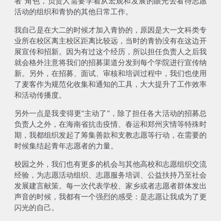
者”角色，负责人需要学着从宏观和发展的眼光去看待志愿
活动的组织和青协的其他日常工作。
我自己是在大二的时候才加入青协的，原因是大一文科类专
业所在校区离主校区距离比较远，当时的青协没有在这边开
展宣传和招新。因为有过这个经历，所以担任负责人之后我
就会格外注意将我们的招募渠道分发到每个学院进行宣传纳
新。另外，
在招募、面试、审核和培训过程中，我们也使用
了麦客作为规范化收集和通知的工具，大大提升了工作效率
和活动传播度
。
另外一点是我变得更“主动了”，除了担任
各大活动的招募总
负责人
之外，在海南省抗击疫情、春运和郑州灾情等特殊时
期，我都
组织发起了筹集善款和支教志愿等行动
，在需要的
时候集结起青年志愿者的力量。
校园之外，我们也有更多的机会与其他高校和志愿组织交流
经验，
为志愿活动组织、志愿服务培训、公益扶持乃至社会
发展建言献策
。每一次代表学校、家乡或者志愿者群体发出
声音的时候，我都有一个强烈的感受：
是志愿让我成为了更
闪光的自己
。