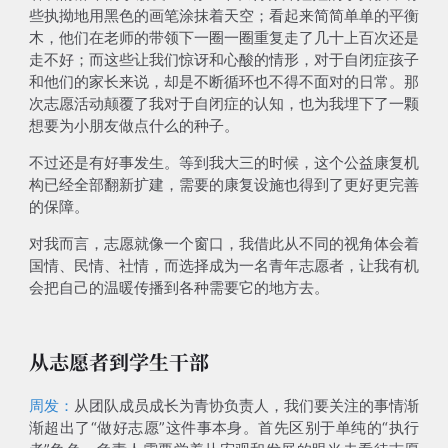
些执拗地用黑色的画笔涂抹着天空；看起来简简单单的平衡
木，他们在老师的带领下一圈一圈重复走了几十上百次还是
走不好；
而这些让我们惊讶和心酸的情形，对于自闭症孩子
和他们的家长来说，却是不断循环也不得不面对的日常
。那
次志愿活动颠覆了我对于自闭症的认知，也为我埋下了一颗
想要为小朋友做点什么的种子。
不过还是有好事发生。等到我大三的时候，这个公益康复机
构已经全部翻新扩建，需要的康复设施也得到了更好更完善
的保障。
对我而言，志愿就像一个窗口，我借此从不同的视角体会着
国情、民情、社情，而
选择成为一名青年志愿者，让我有机
会把自己的温暖传播到各种需要它的地方去
。
从志愿者到学生干部
周发：
从团队成员成长为青协负责人，我们要关注的事情渐
渐超出了“做好志愿”这件事本身。首先区别于单纯的“执行