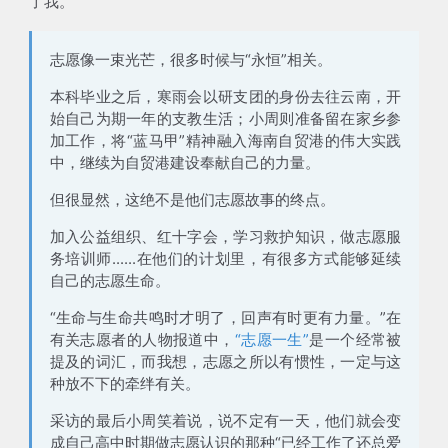
了我
。
志愿像一束光芒，很多时候与“永恒”相关。
本科毕业之后，寒雨会以
研支团
的身份去往云南，开
始自己为期一年的支教生活；小周则准备留在家乡参
加工作，将“蓝马甲”精神融入海南自贸港的伟大实践
中，继续为
自贸港建设
奉献自己的力量。
但很显然，
这绝不是他们志愿故事的终点
。
加入公益组织、红十字会，学习救护知识，做志愿服
务培训师......在他们的计划里，有很多方式能够延续
自己的志愿生命。
“生命与生命共鸣时才明了，回声有时更有力量。”在
有关志愿者的人物报道中，
“志愿一生”
是一个经常被
提及的词汇，而我想，志愿之所以有惯性，一定与这
种放不下的牵绊有关。
采访的最后小周笑着说，说不定有一天，他们就会变
成自己高中时期做志愿认识的那种“已经工作了还总爱