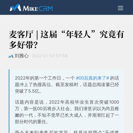
麦客厅 | 这届“年轻人”究竟有
多好带？
刘雅心
2022-01-07 07:58
2022年的第一个工作日，一个
#00后真的来了#
的话
题冲上了热搜高位。截至发稿时，话题总阅读量已经
突破了
5.5亿
。
话题内容是说，
2022年高校毕业生首次突破1000
万，第一批00后将步入社会
。我们潜意识以为尚且稚
嫩的一代，不知不觉早已长大成人，并渐渐扛起了一
部分时代的重任。
而今天来到麦客厅的嘉宾，就是这样两个“千禧青